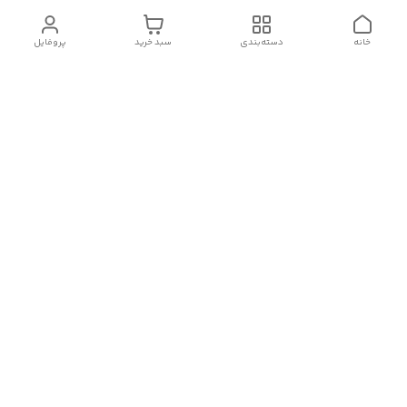
خانه
دسته‌بندی
سبد خرید
پروفایل
دسترسی سریع
تماس با ما
شکایات
درباره کنگان استوک
قوانین و مقررات
سیاست حریم خصوصی
شماره تماس
09388827328