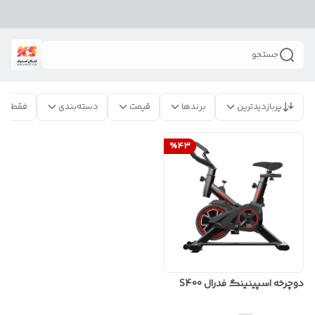
جستجو
پربازدیدترین
برندها
قیمت
دسته‌بندی
فقط مح
%
43
دوچرخه اسپینینگ فدرال S400