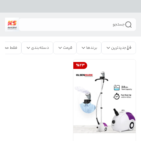
جستجو
جدیدترین
برندها
قیمت
دسته‌بندی
فقط محصو
%
23