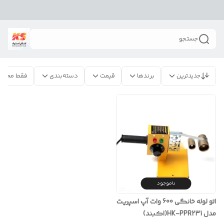
جستجو
جدیدترین
برندها
قیمت
دسته‌بندی
فقط محصو
ناموجود
اتو لوله خانگی 600 وات آپ اسپریت
مدل HK-PPR231(اکبند)