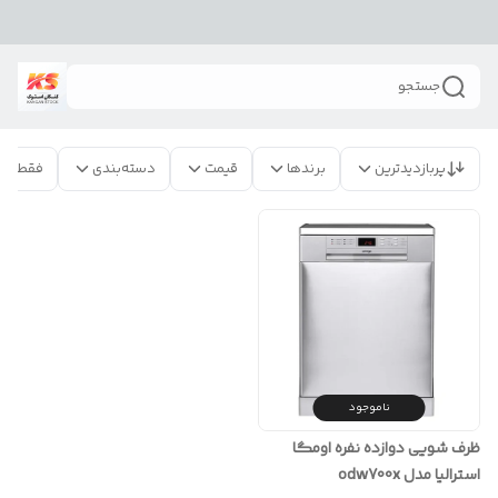
جستجو
پربازدیدترین
برندها
قیمت
دسته‌بندی
فقط مح
ناموجود
ظرف شویی دوازده نفره اومگا
استرالیا مدل odw700x