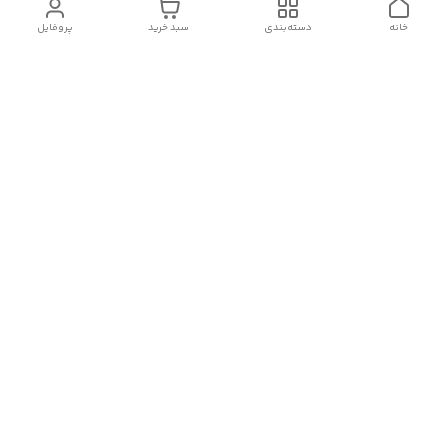
خانه
دسته‌بندی
سبد خرید
پروفایل
دسترسی سریع
تماس با ما
شکایات
درباره کنگان استوک
قوانین و مقررات
سیاست حریم خصوصی
شماره تماس
09388827328