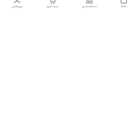
خانه
دسته‌بندی
سبد خرید
پروفایل
دسترسی سریع
تماس با ما
شکایات
درباره کنگان استوک
قوانین و مقررات
سیاست حریم خصوصی
شماره تماس
09388827328