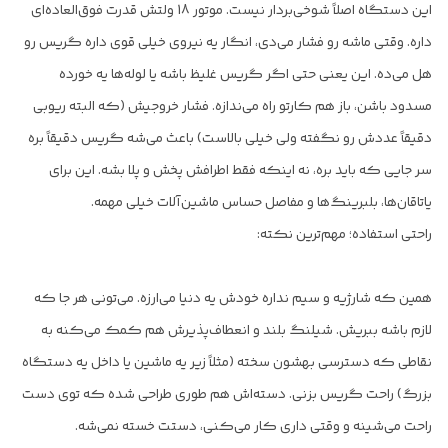
این دستگاه اصلاً شوخی‌بردار نیست. موتور 18 ولتش قدرت فوق‌العاده‌ای
داره. وقتی ماشه رو فشار می‌دی، انگار یه نیروی خیلی قوی داره گریس رو
هل می‌ده. این یعنی حتی اگر گریس غلیظ باشه یا لوله‌ها یه خورده
مسدود باشن، باز هم کارتو راه می‌ندازه. فشار خروجیش (که البته ریوبی
دقیقاً عددش رو نگفته ولی خیلی بالاست) باعث می‌شه گریس دقیقاً بره
سر جایی که باید بره، نه اینکه فقط اطرافش پخش و پلا بشه. این برای
یاتاقان‌ها، بلبرینگ‌ها و مفاصل حساس ماشین‌آلات خیلی مهمه.
راحتی استفاده؛ مهم‌ترین نکته:
همین که شارژیه و سیم نداره خودش یه دنیا می‌ارزه. می‌تونی هر جا که
لازم باشه ببریش. شیلنگ بلند و انعطاف‌پذیرش هم کمک می‌کنه به
نقاطی که دسترسی بهشون سخته (مثلاً زیر یه ماشین یا داخل یه دستگاه
بزرگ) راحت گریس بزنی. دسته‌اش هم طوری طراحی شده که توی دست
راحت می‌شینه و وقتی داری کار می‌کنی، دستت خسته نمی‌شه.