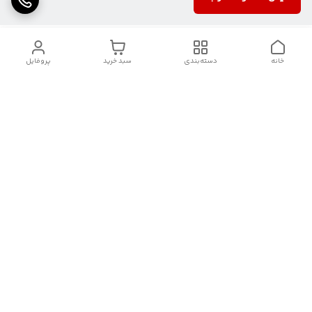
خانه
دسته‌بندی
سبد خرید
پروفایل
دسترسی سریع
تماس با ما
شکایات
درباره کنگان استوک
قوانین و مقررات
سیاست حریم خصوصی
شماره تماس
09388827328