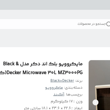
جستجو در محصولات
مایکروویو بلک اند دکر مدل Black &
Decker Microwave 30L MZ3000PG(کبند)
برند:
Black+Decker
دسته‌بندی
:
ماکروویو
برچسب‌ها :
آکبند
وزن :
:
۱۷ کیلوگرم
ابعاد ؛
:
22.6 × 23.6 × 18.1 سانتی متر