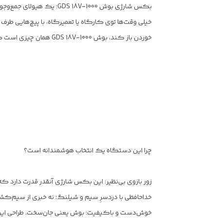
بکس شارژی بوش GDS 18V-1000؛ یک هیولای جمع‌وجور برای پیچ‌های لج‌باز!
خیلی وقت‌ها توی کارگاه یا تعمیرگاه، با پیچ‌هایی طر
خوردن باز کند، بوش GDS 18V-1000 همان چیزی است که باید داشته باشی.
چرا این دستگاه یک انتخاب هوشمندانه است؟
زور بازوی بی‌نظیر: این بکس شارژی آنقدر قدرت دارد که
خداحافظی با دردسرِ سیم و شیلنگ: نه خبری از سیم‌کش
خوش‌دست و باکیفیت: بوش یعنی جان‌سخت. طراحی این 