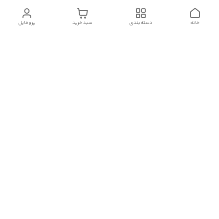
خانه
دسته‌بندی
سبد خرید
پروفایل
دسترسی سریع
تماس با ما
شکایات
درباره کنگان استوک
قوانین و مقررات
سیاست حریم خصوصی
شماره تماس
09388827328