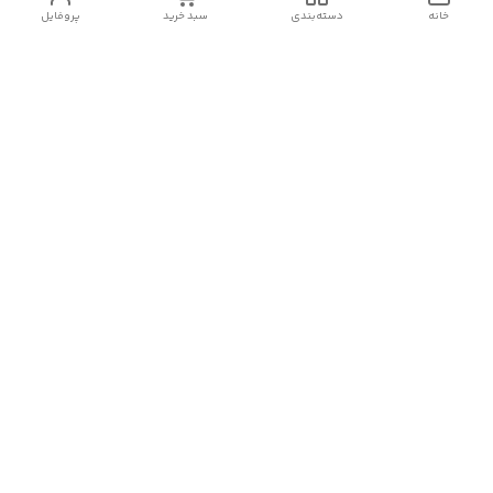
خانه
دسته‌بندی
سبد خرید
پروفایل
دسترسی سریع
تماس با ما
شکایات
درباره کنگان استوک
قوانین و مقررات
سیاست حریم خصوصی
شماره تماس
09388827328