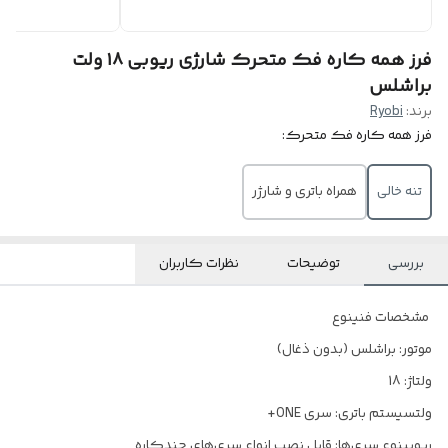
فرز همه کاره فک متحرک شارژی ریوبی ۱۸ ولت
براشلس
برند:
Ryobi
فرز همه کاره فک متحرک:
تنه خالی
همراه باتری و شارژر
بررسی
توضیحات
نظرات کاربران
مشخصات فنینوع
موتور: براشلس (بدون ذغال)
ولتاژ: 18
ولتسیستم باتری: سری ONE+
ریوبینوع سری‌ها: قابل نصب انواع سری‌های چندکاره