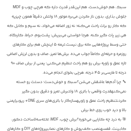
سبک، هم خوش‌دست، هم این‌قدر قدرت داره که هرچی چوب و MDF
جلوش بذاری، بدون ناز کردن می‌بره.موتور ۱۸ ولتش دقیقاً همون چیزیه
که کار رو برات راحت می‌کنه؛ نه زور اضافه می‌خواد، نه سیم و کابل که
هی زیر پات گیر کنه. هرجا خواستی می‌بریش: پشت‌بوم، حیاط، کارگاه،
حتی وسط پروژه‌هایی که برق نیست.تیغه ۵ اینچش هم برای کارهای
روزمره و حرفه‌ای کاملاً جواب می‌ده. برش‌ها تمیز، صاف و بدون لرزش اضافی.
تازه عمق و زاویه برش رو هم راحت تنظیم می‌کنی؛ یعنی از برش صاف ۹۰
درجه تا فارسی‌بر ۴۵ درجه، هرچی بخوای انجام می‌ده.
🔧 چرا آدم‌ها عاشقش می‌شن؟سبک و خوش‌دست؛ دستت رو خسته
نمی‌کنهقدرت واقعی با باتری ۱۸ ولتبرش تمیز و دقیق بدون گیر
کردنتنظیم راحت عمق و زاویهسازگار با باتری‌های سری ONE+ ریوبیایمنی
بالا و دید خوب روی خط برش
🎯 به درد چه کارایی می‌خوره؟برش چوب، MDF، تخته‌سه‌لاساخت دکور،
کابینت، قفسهنصب کف‌پوش و کارهای نصابیپروژه‌های DIY و کارهای