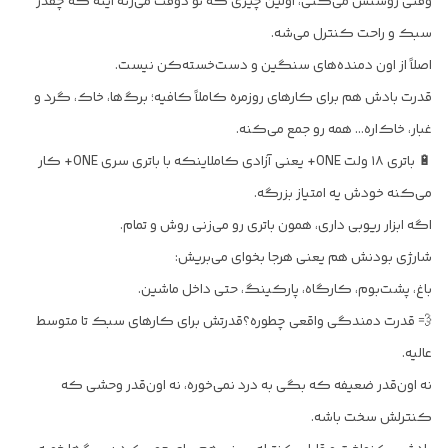
وقتی روشنش می‌کنی، اولین چیزی که تو ذوقت می‌زنه اینه که چقدر
سبک و راحت کنترل می‌شه.
اصلاً از اون دمنده‌های سنگین و دست‌خسته‌کن نیست.
قدرت بادش هم برای کارهای روزمره کاملاً کافیه؛ برگ‌ها، خاک، گرد و
غبار، خاک‌اره… همه رو جمع می‌کنه.
🔋 باتری ۱۸ ولت ONE+ یعنی آزادی کاملاینکه با باتری سری ONE+ کار
می‌کنه خودش یه امتیاز بزرگه.
اگه ابزار ریوبی داری، همون باتری رو می‌زنی روش و تمام.
شارژی بودنش هم یعنی هرجا بخوای می‌بریش:
باغ، پشت‌بوم، کارگاه، پارکینگ، حتی داخل ماشین.
💨 قدرت دمندگی واقعی چطوره؟قدرتش برای کارهای سبک تا متوسط
عالیه.
نه اون‌قدر ضعیفه که بگی به درد نمی‌خوره، نه اون‌قدر وحشی که
کنترلش سخت باشه.