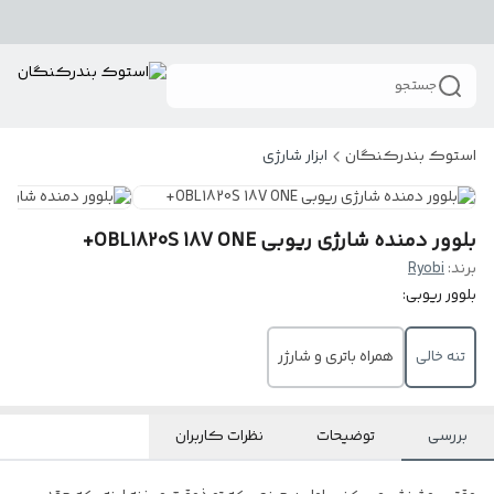
جستجو
استوک بندرکنگان
ابزار شارژی
بلوور دمنده شارژی ریوبی OBL1820S 18V ONE+
برند:
Ryobi
بلوور ریوبی:
تنه خالی
همراه باتری و شارژر
بررسی
توضیحات
نظرات کاربران