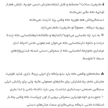
🧪 کیفیت ساخت؟ محکم و قابل اعتمادمخزنش جنس خوبیه، نازلش هم از
اوناییه که گیر نمی‌کنه.
دستگیره‌اش هم طوریه که وقتی پره، اذیتت نمی‌کنه.
ریوبیه دیگه… معمولاً تو کیفیت کم نمی‌ذاره.
🎯 به درد چه کسایی می‌خوره؟باغدارها و گلخانه‌دارهاکسایی که چندتا
درخت و باغچه دارنکسایی که می‌خوان ضدعفونی کنن (حیاط، انبار،
مرغداری کوچک)کسایی که از سمپاش دستی خسته شدنپروژه‌های
سبک تا متوسط
⚠️ نکته‌های واقعی که باید بدونیاگه باغ خیلی بزرگ داری، شاید ظرفیت
مخزنش کم بیادفشارش برای کارهای معمولی عالیه، ولی برای پاشش خیلی
سنگین صنعتی نیستباتری جداست، پس باید داشته باشی یا جدا بخری
✨ جمع‌بندی خودمونیاین سمپاش ریوبی از اون چیزاست که وقتی یک‌بار
استفاده کنی، دیگه برنمی‌گردی سمت مدل‌های دستی.