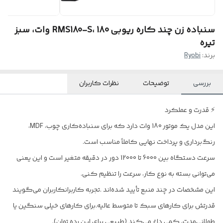
سنباده زن چند کاره ریوبی RMS180-S، 180 وات، سبز
تیره
برند:
Ryobi
بررسی
توضیحات
نظرات کاربران
⚡ قدرت و عملکرد
این مدل یک موتور 180 وات دارد که برای سنباده‌کاری چوب، MDF،
رنگ‌برداری و پرداخت نهایی کاملاً مناسب است.
سرعت دستگاه بین 6000 تا 12000 دور در دقیقه متغیر است و این یعنی
می‌توانی بسته به نوع کار، سرعت را تنظیم کنی.
این مشخصات در چند منبع تأیید شده‌اند .تجربه کاربرانکاربران می‌گویند
قدرتش برای کارهای سبک تا متوسط عالیه.برای کارهای خیلی سنگین یا
طولانی‌مدت، کمی داغ می‌کند (طبیعی برای این رده توان).