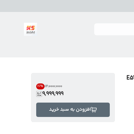
هواوی E5785-
۱۲٬۰۰۰٬۰۰۰
16
%
9,999,999
افزودن به سبد خرید