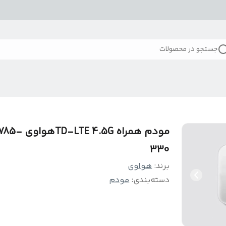
جستجو در محصولات
مودم همراه TD-LTE 4.5G
330
برند:
هواوی
دسته‌بندی
:
مودم