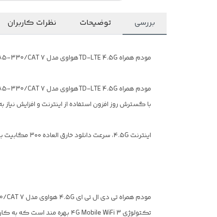
بررسی
توضیحات
نظرات کاربران
مودم همراه TD-LTE 4.5Gهواوی مدل E5785-330/CAT 7
با گسترش روز افزون استفاده از اینترنت و افزایش نیاز
اینترنت ۴.۵G، سرعت دانلود خارق العاده ۳۰۰ مگابیت بر ثانیه
تکتولوژی ۴G Mobile WiFi 3 بهره مند است که به کاربران امکان دانلود تا سرعت ۳۰۰Mbps و همچنین آپلود تا سرعت ۱۰۰Mbps میدهد.