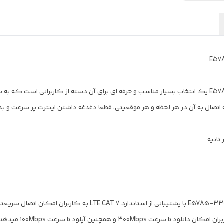
مودم همراه TD-LTE 4.5Gهواوی مدل E5785-330/CAT 7 یک انتخاب بسیار مناسب و حرفه ای برای آن دسته ا
 به اتصال به آن در هر لحظه و هر موقعیتی، قطعا دغدغه داشتن اینترت پر سرعت و
مودم همراه تی دی ال تی ای ۴.۵G هواوی مدل E5785-330/CAT 7 با پشتیبا