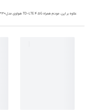
علاوه بر این، مودم همراه TD-LTE 4.5G هواوی مدلE5785-330 قابلیت اتصال همزمان ۳۲ کاربر را در لحظه فراهم می اورد.