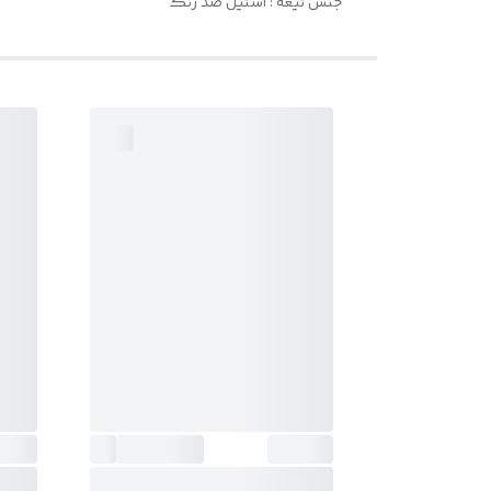
جنس تیغه : استیل ضد زنگ