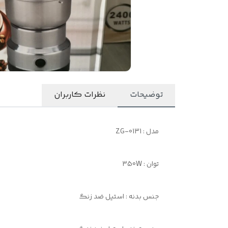
توضیحات
نظرات کاربران
مدل : ZG-0131
توان : 350W
جنس بدنه : استیل ضد زنگ