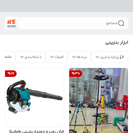
جستجو
ابزار بنزینی
پربازدیدترین
برندها
قیمت
دسته‌بندی
فقط مح
%
17
%
30
خزان روب و دمنده بنزینی ماکیتا