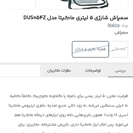
سمپاش شارژی ۵ لیتری ماکیتا مدل DUS054Z
برند:
Makita
سمپاش:
تنه خالی
همراه باتری و شارژر
بررسی
توضیحات
نظرات کاربران
ظرفیت مخزن: ۵ لیتر؛ یعنی برای باغچه یا گلخونه کوچیک کاملاً کافیه.
نه خیلی سنگین می‌شه، نه زود خالی. منبع تغذیه: باطری لیتیومی ماکیتا
(سری ۱۸ ولت)؛ همون باتری‌هایی که روی ابزارهای دیگه ماکیتا هم
می‌خوره. پس اگر ابزار ماکیتا داری، باتریش مشترکه. کاربری: برای