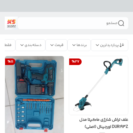
جستجو
پربازدیدترین
برندها
قیمت
دسته‌بندی
فقط مح
%
11
%
27
علف تراش شارژی ماکیتا مدل
DUR193Z اورجینال (اصلی)