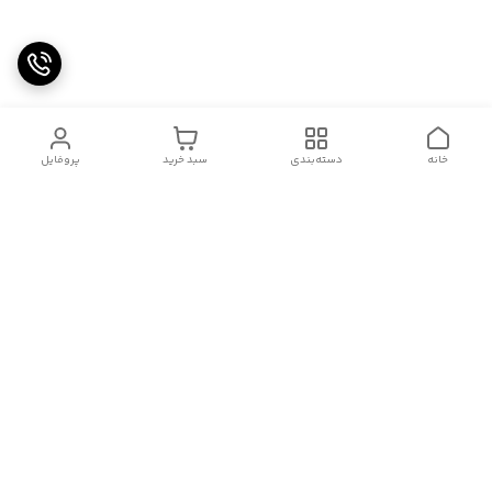
خانه
دسته‌بندی
سبد خرید
پروفایل
دسترسی سریع
تماس با ما
شکایات
درباره کنگان استوک
قوانین و مقررات
سیاست حریم خصوصی