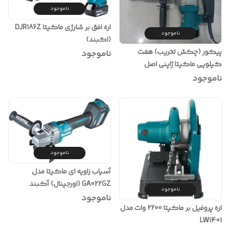
ناموجود
اره افق بر شارژی ماکیتا DJR186Z
ناموجود
(اکبند)
پیکور (چکش تخریب) هفت
ناموجود
کیلویی ماکیتا ژاپنی اصل
ناموجود
ناموجود
آسیاب زاویه ای ماکیتا مدل
GA022GZ (اورجینال) آکبند
ناموجود
ناموجود
اره پروفیل بر ماکیتا 2200 وات مدل
LW1401