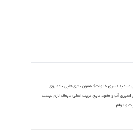
ظرفیت مخزن: ۵ لیتر؛ یعنی برای باغچه یا گلخونه کوچیک کاملاً کافیه. نه خیلی سنگین می‌شه، نه زود خالی. منبع تغذیه: باطری لیتیومی ماکیتا (سری ۱۸ ولت)؛ همون باتری‌هایی که روی
ی اسپری آب و کود مایع. مزیت اصلی: دیگه لازم نیست
ت و دوام.