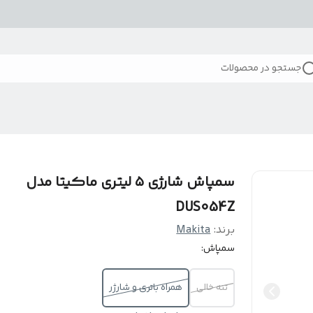
جستجو در محصولات
سمپاش شارژی ۵ لیتری ماکیتا مدل
DUS054Z
برند:
Makita
سمپاش:
تنه خالی
همراه باتری و شارژر