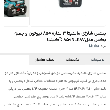
بکس شارژی ماکیتا 3 کاره 850 نیوتون و جعبه
بکس مدل850N_118V (آکبند)
برند:
Makita
توضیحات
مشخصات
نظرات کاربران
بکس شارژی ماکیتا گیربکس دو دور (سرعتی و قدرتی) گشتاور متر دو
عدد باطری پر قدرت لیتیومی به همراه متعلقات کامل شامل : بکس پایه
بلند سایز ۱۴،۱۷،۱۹،۲۱،۲۲ متر ۳ متری دسته جغجغه ۱/۴ بکس سر دریلی
سایز ۷،۸،۱۰،۱۳ کمک ۱/۴پایه بلند ۶ عدد نوک پیچ گوشتی بکسی
تبدیل بکس به نوک ۹ عدد بکس دستی سایز ۴ تا ۱۳ دسته پیچ گوشتی