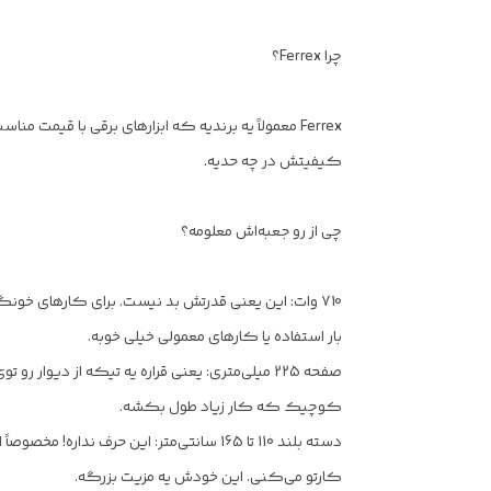
چرا Ferrex؟
Ferrex معمولاً یه برندیه که ابزارهای برقی با قیم
کیفیتش در چه حدیه.
چی از رو جعبه‌اش معلومه؟
710 وات: این یعنی قدرتش بد نیست. برای کارهای خو
بار استفاده یا کارهای معمولی خیلی خوبه.
صفحه 225 میلی‌متری: یعنی قراره یه تیکه از دی
کوچیک که کار زیاد طول بکشه.
دسته بلند 110 تا 165 سانتی‌متر: این حر
کارتو می‌کنی. این خودش یه مزیت بزرگه.