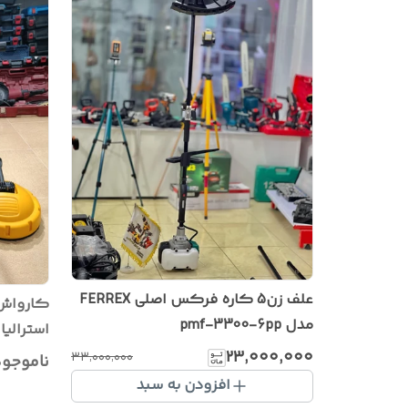
علف زن5 کاره فرکس اصلی FERREX
کارواش
مدل pmf-3300-6pp
استرالیا مدلF-HCP ف
۲۳٬۰۰۰٬۰۰۰
۳۳٬۰۰۰٬۰۰۰
ناموجو
افزودن به سبد