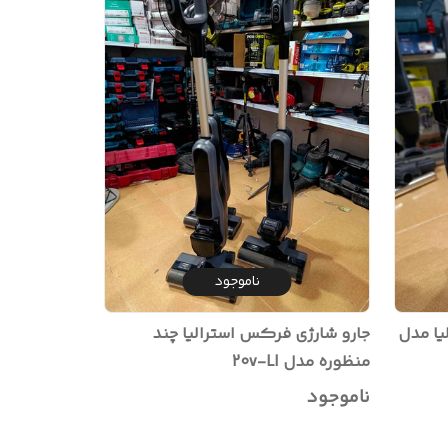
ناموجود
ا مدل
جارو شارژی فرکس استرالیا چند
منظوره مدل 20v-LI
ناموجود