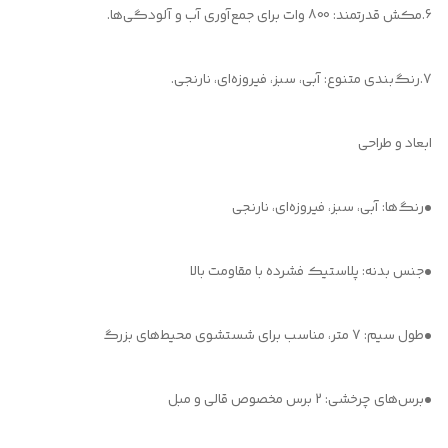
6.مکش قدرتمند: 800 وات برای جمع‌آوری آب و آلودگی‌ها.
7.رنگ‌بندی متنوع: آبی، سبز، فیروزه‌ای، نارنجی.
ابعاد و طراحی
•رنگ‌ها: آبی، سبز، فیروزه‌ای، نارنجی
•جنس بدنه: پلاستیک فشرده با مقاومت بالا
•طول سیم: 7 متر، مناسب برای شستشوی محیط‌های بزرگ
•برس‌های چرخشی: 2 برس مخصوص قالی و مبل