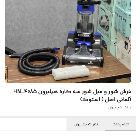
فرش شور و مبل شور سه کاره هیلبرون HN-4085
آلمانی اصل ( استوک)
برند:
هیلبرون
توضیحات
نظرات کاربران