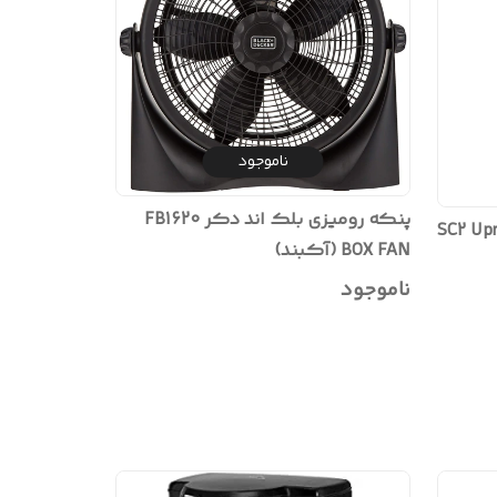
ناموجود
پنکه رومیزی بلک اند دکر FB1620
SC2 Upright Eas
BOX FAN (آکبند)
ناموجود