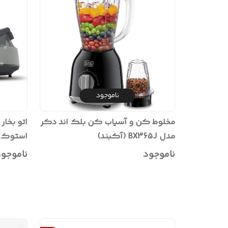
ناموجود
مخلوط کن و آسیاب کن بلک اند دکر
مدل BX365J (آکبند)
استوک)
ناموجود
ناموجو