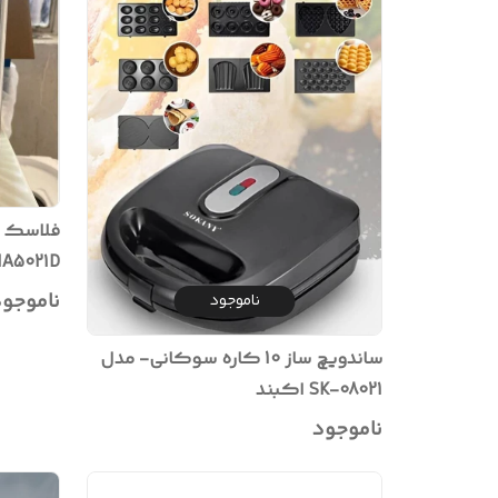
فلاسک و
MA5021D (استو
ناموجو
ناموجود
ساندویچ ساز 10 کاره سوکانی- مدل
SK-08021 اکبند
ناموجود