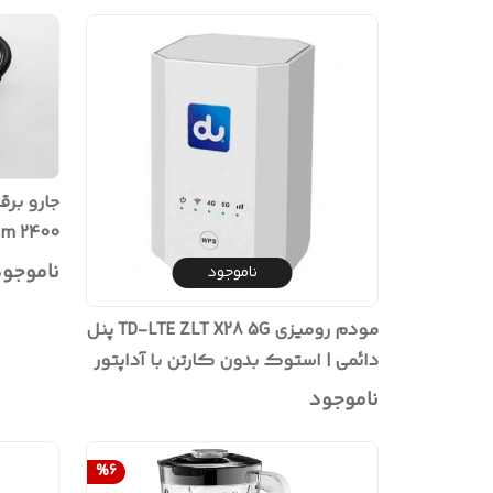
جارو برق
2400 Anko Bagless Vacuum (استوک)
ناموجو
ناموجود
مودم رومیزی TD-LTE ZLT X28 5G پنل
دائمی | استوک بدون کارتن با آداپتور
اورجینال
ناموجود
%
6