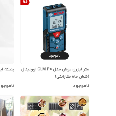
%
6
ناموجود
متر لیزری بوش مدل GLM 40 اورجینال
پنکه ایس
(شش ماه گارانتی)
ناموجود
ناموجو