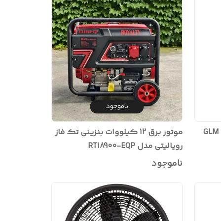
ناموجود
GLM 50-27 
موتور برق 12 کیلووات بنزینی تک فاز
رویالیتی مدل RT18900-EQP
ناموجود