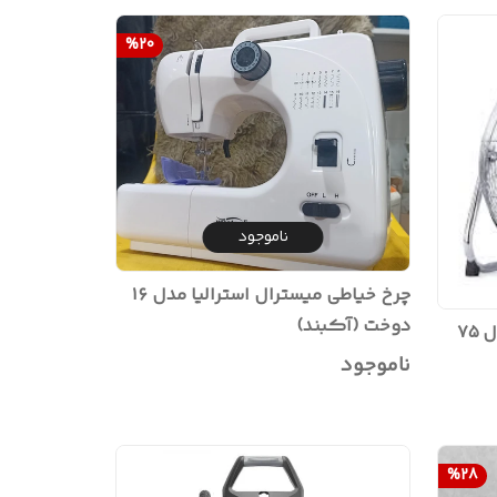
%
20
ناموجود
چرخ خیاطی میسترال استرالیا مدل ۱۶
دوخت (آکبند)
پنکه صنعتی انکو استرالیا مدل ۷۵
ناموجود
%
28