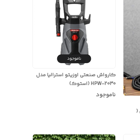
ناموجود
کارواش صنعتی اوزیتو استرالیا مدل
HPW-2030 (استوک)
ناموجود
ل (