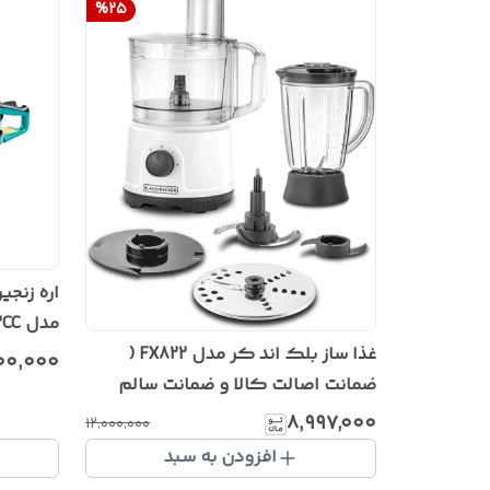
%
25
اره زنجی
مدل 53CC
غذا ساز بلک اند کر مدل FX822 (
۰۰٬۰۰۰
ضمانت اصالت کالا و ضمانت سالم
رسیدن کالا به دست مشتری)(اکبند)
۸٬۹۹۷٬۰۰۰
۱۲٬۰۰۰٬۰۰۰
افزودن به سبد