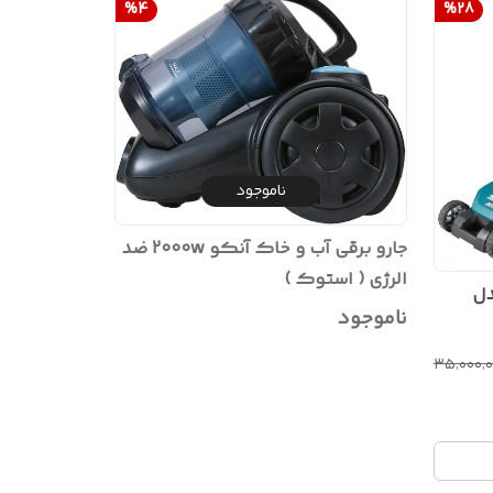
%
4
%
28
ناموجود
جارو برقی آب و خاک آنکو 2000w ضد
الرژی ( استوک )
دل
ناموجود
۳۵٬۰۰۰٬