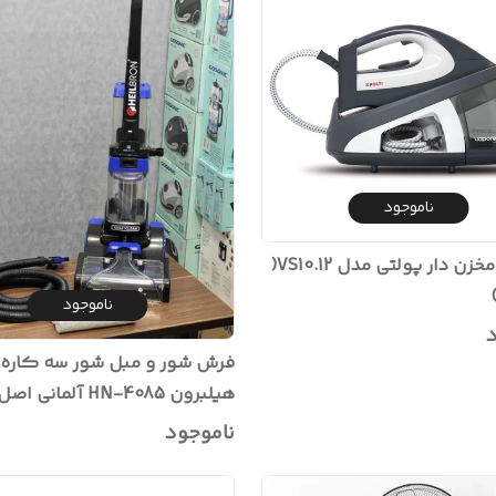
ناموجود
اتو بخار مخزن دار پولتی مدل VS10.12(
ناموجود
د
فرش شور و مبل شور سه کاره
هیلبرون HN-4085 آلمانی اص
استوک)
ناموجود