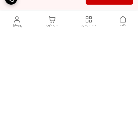
خانه
دسته‌بندی
سبد خرید
پروفایل
دسترسی سریع
تماس با ما
شکایات
درباره کنگان استوک
قوانین و مقررات
سیاست حریم خصوصی
شماره تماس
09388827328