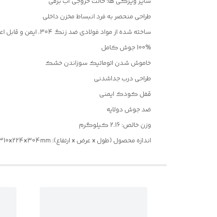
سایر ویژگی ها: حالت خروجی آب برقی
طراحی منحصر به فرد انبساط مخزن داخلی
ساخته شده از مواد فولادی ضد زنگ 304، ایمن و قابل اعتماد
100% جوش کامل
خاموش شدن اتوماتیک سوزاندن خشک
طراحی درب جداشدنی
قفل کودک ایمنی
ضد جوش دولایه
وزن خالص: 2.16 کیلوگرم
اندازه محصول (طول x عرض x ارتفاع): 310x224x304mm