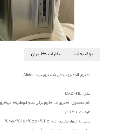
توضیحات
نظرات کاربران
کتری الکترونیکی 5 لیتری برند Midea،
مدل: MA5021D
نام محصول: کتری آب گرم برقی تمام اتوماتیک میکروالکترون
ظرفیت: 5.0 لیتر
مجهز به چهار گزینه دما: 45℃/55℃/65℃/85℃